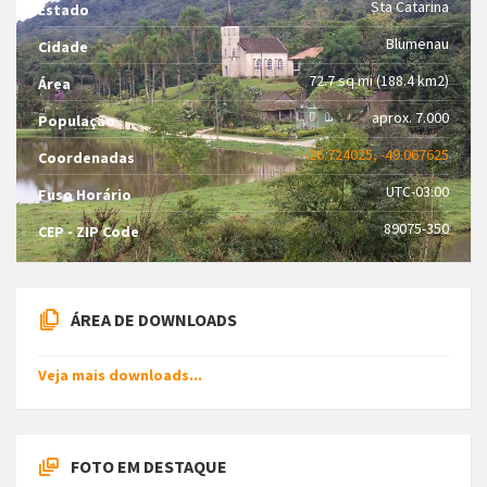
Sta Catarina
Estado
Blumenau
Cidade
72.7 sq mi (188.4 km2)
Área
aprox. 7.000
População
-26.724025, -49.067625
Coordenadas
UTC-03:00
Fuso Horário
89075-350
CEP - ZIP Code
ÁREA DE DOWNLOADS
Veja mais downloads...
FOTO EM DESTAQUE