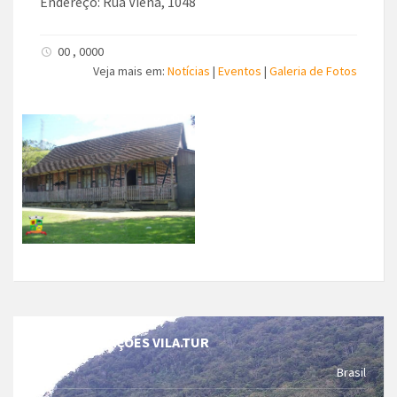
Endereço: Rua Viena, 1048
00 , 0000
Veja mais em:
Notícias
|
Eventos
|
Galeria de Fotos
INFORMAÇÕES VILA.TUR
Brasil
País